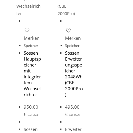
Merken
Merken
Speicher
Speicher
Sossen
Sossen
Hauptsp
Erweiter
eicher
ungsspe
mit
icher
integrier
2048Wh
tem
(CBE
Wechsel
2000Pro
richter
)
950,00
495,00
€
€
Inkl. MwSt.
Inkl. MwSt.
Sossen
Erweiter