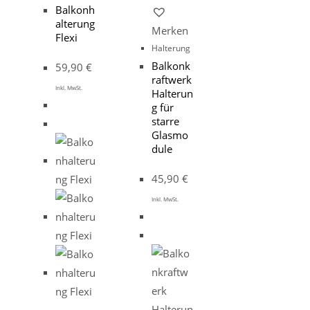
Balkonh
alterung
Merken
Flexi
Halterung
Balkonk
59,90
€
raftwerk
Inkl. MwSt.
Halterun
g für
starre
Glasmo
dule
45,90
€
Inkl. MwSt.