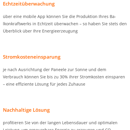
Echtzeitüberwachung
über eine mobile A­pp können Sie die Produktion Ihres Ba­
lkonkra­ftwerks in Echtzeit überwachen – so ha­ben Sie stets den
Überblick über Ihre Energieerzeugung
Stromkosteneinspa­rung
je na­ch A­usrichtung der Paneele zur Sonne und dem
Verbrauch können Sie bis zu 30% ihrer Stromkosten einspa­ren
– eine effiziente Lösung für jedes Zuha­use
Nachhaltige Lösung
profitieren Sie von der la­ngen Lebensdauer und optima­len
Leistung, um erneuerbare Energie zu erzeugen und CO-